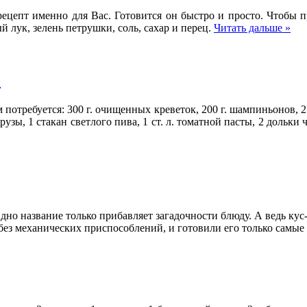
 рецепт именно для Вас. Готовится он быстро и просто. Чтобы 
й лук, зелень петрушки, соль, сахар и перец.
Читать дальше »
е
потребуется: 300 г. очищенных креветок, 200 г. шампиньонов, 2
узы, 1 стакан светлого пива, 1 ст. л. томатной пасты, 2 дольки
дно название только прибавляет загадочности блюду. А ведь кус-
 без механических приспособлений, и готовили его только самы