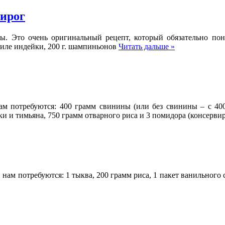
пирог
цы. Это очень оригинальный рецепт, который обязательно по
. филе индейки, 200 г. шампиньонов
Читать дальше »
ам потребуются: 400 грамм свинины (или без свинины – с 400
ки и тимьяна, 750 грамм отварного риса и 3 помидора (консерви
нам потребуются: 1 тыква, 200 грамм риса, 1 пакет ванильного с