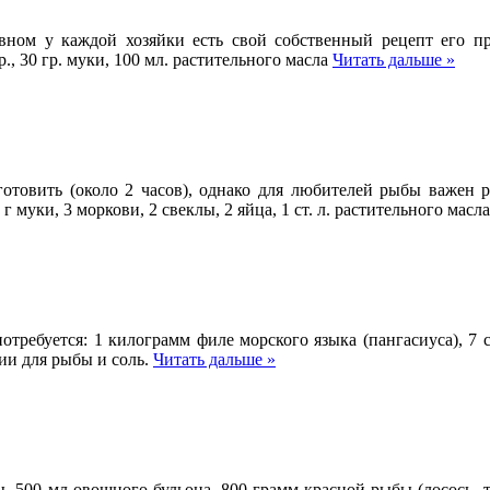
овном у каждой хозяйки есть свой собственный рецепт его пр
., 30 гр. муки, 100 мл. растительного масла
Читать дальше »
отовить (около 2 часов), однако для любителей рыбы важен ре
г муки, 3 моркови, 2 свеклы, 2 яйца, 1 ст. л. растительного масл
отребуется: 1 килограмм филе морского языка (пангасиуса), 7 с
ии для рыбы и соль.
Читать дальше »
, 500 мл овощного бульона, 800 грамм красной рыбы (лосось, тун