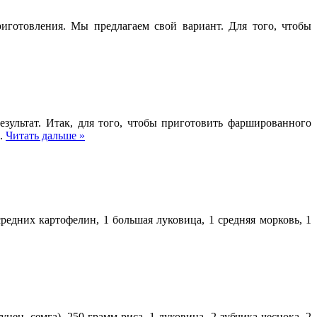
иготовления. Мы предлагаем свой вариант. Для того, чтобы
зультат. Итак, для того, чтобы приготовить фаршированного
а.
Читать дальше »
редних картофелин, 1 большая луковица, 1 средняя морковь, 1
ец, семга), 250 грамм риса, 1 луковица, 2 зубчика чеснока, 2